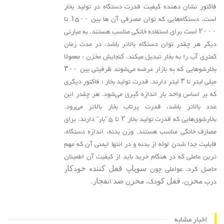
فاکتور نشان دهنده کیفیت قدرت دستگاه در تولید بخار
است. دستگاه‌هایی که توان مصرفی آن ها بین ۱۵۰۰ تا
۲۰۰۰ است برای استفاده خانگی مناسب هستند. به عبارتی
دیگر هر چقدر توان دستگاه بالاتر باشد، در مدت زمان
کمتری آب را به بخار تبدیل میکند. گنجایش مخزن : معمولا
بخارشوهایی که به بازار عرضه می‌شوند ظرفیتی بین ۳۰۰
میلی لیتر تا ۳ لیتر دارند. قدرت تولید بخار : فاکتور دیگری
که بر اساس واحد بار اندازه گیری می‌شود. هر چقدر این
عدد بالاتر باشد، قدرت پرتاب بخار بالاتر می‌رود.
بخارشوی‌هایی که قدرت تولید بخار ۲ تا ۵ “بار” دارند، برای
مصارف خانگی مناسب هستند. وزن بدنه، اندازه دستگاه،
قابلیت جدا شدن لوله از بدنه و در انتها ایمنی آن که مهم
ترین عاملی که در هنگام خرید باید از کیفیت آن اطمینان
حاصل کرد. عواملی چون ﺳﻮﭘﺎپ ﻗﻔﻞ ﮐﻨﻨﺪه ﺧﻮدﮐﺎر
درب ﻣﺨﺰن، ﻗﻔﻞ ﮐﻮدک، ﻣﺨﺰن ﺿﺪ اﻧﻔﺠﺎر.
اخبار مشابه