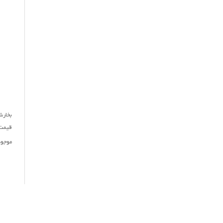
قیمت : ,500,000
موجو