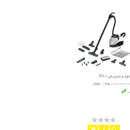
وی و جاروبرقی SV 7
145 تومان
د