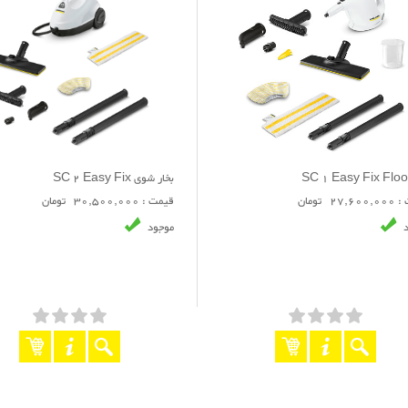
SC 1 Easy Fix Floor
بخار شوی SC 2 Easy Fix
27 تومان
قیمت : 30,500,000 تومان
د
موجود