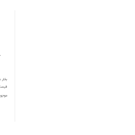
بخار ش
قیمت : ,000,000
موجو