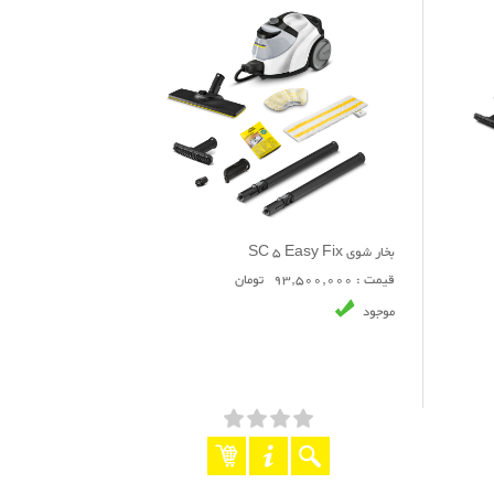
بخار شوی SC 5 Easy Fix
قیمت : 93,500,000 تومان
موجود