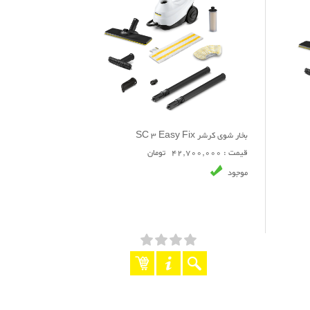
بخار شوی کرشر SC 3 Easy Fix
قیمت : 42,700,000 تومان
موجود