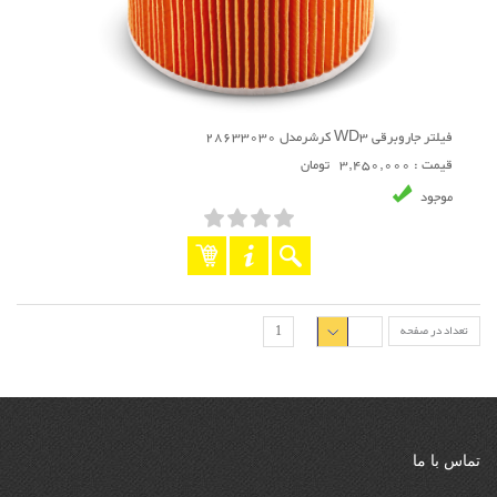
فیلتر جاروبرقی WD3 کرشرمدل 28633030
قیمت : 3,450,000 تومان
موجود
تعداد در صفحه
1
تماس با ما