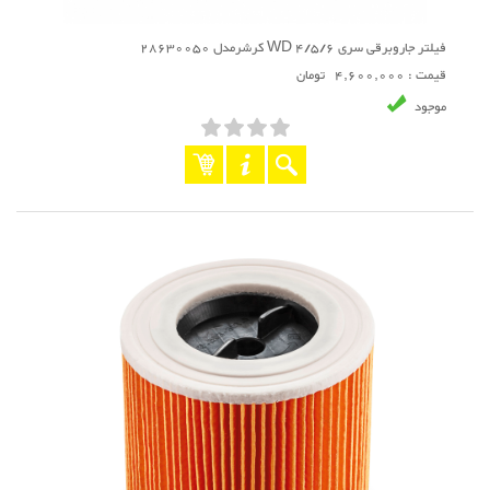
فیلتر جاروبرقی سری WD 4/5/6 کرشرمدل 28630050
قیمت : 4,600,000 تومان
موجود