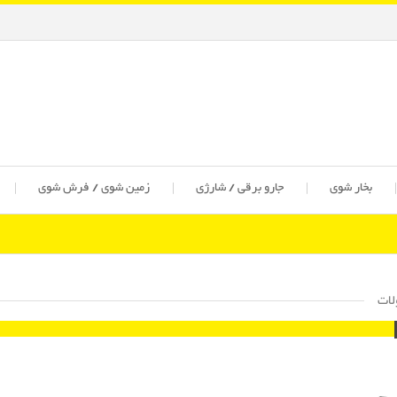
بخار شوی
جارو برقی / شارژی
زمین شوی / فرش شوی
ات