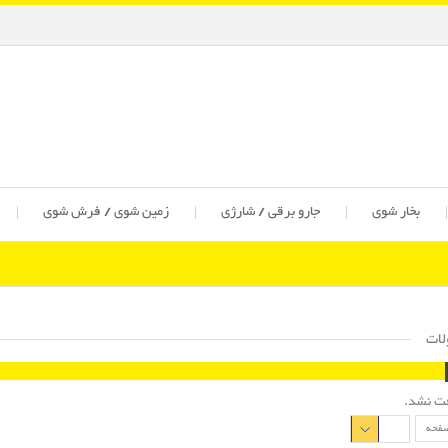
بخار شوی
جارو برقی / شارژی
زمین شوی / فرش شوی
ات
فت نشد.
صفحه