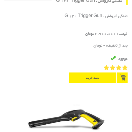
تفنگی کارواش . G 120 Trigger Gun
تفنگی کارواش . G 120 Trigger Gun
قیمت : 4,900,000 تومان
بعد از تخفیف: - تومان
موجود
سبد خرید