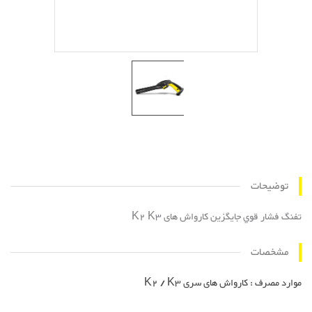
توضیحات
تفنگ فشار قوي جایگزین کارواش های K2 K3
مشخصات
موارد مصرف : کارواش های سری K2 / K3