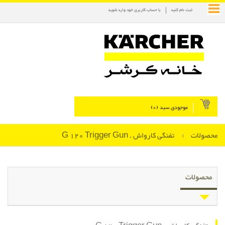
ثبت نام کنید
با حساب کاربری خود وارد شوید
موجودی سبد (
0
)
محصولات
›
تفنگی کارواش . G 120 Trigger Gun
محصولات