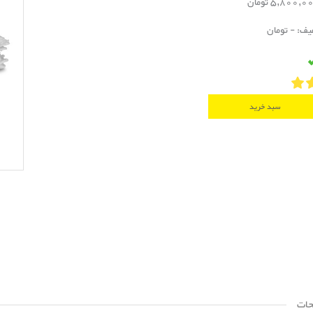
فیف: - تومان
سبد خرید
حات