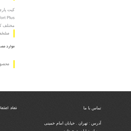
مختلف کف 
مشخص
موارد مصرف : C 5
محصول
نماد اعتما
تماس با ما
آدرس : تهران . خیابان امام خمینی