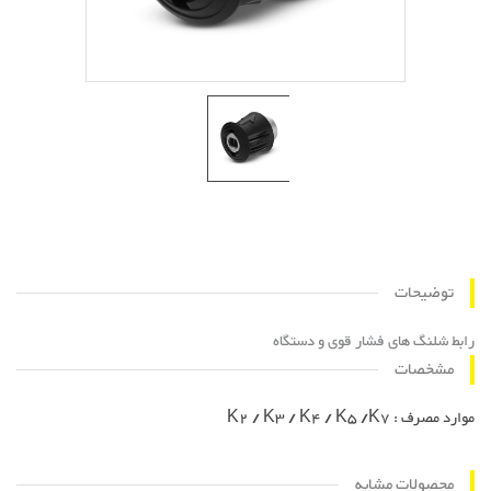
توضیحات
رابط شلنگ های فشار قوی و دستگاه
مشخصات
موارد مصرف : K2 / K3 / K4 / K5 /K7
محصولات مشابه