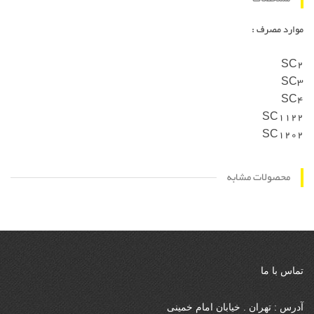
موارد مصرف :
SC2
SC3
SC4
SC1122
SC1202
محصولات مشابه
تماس با ما
آدرس : تهران . خیابان امام خمینی