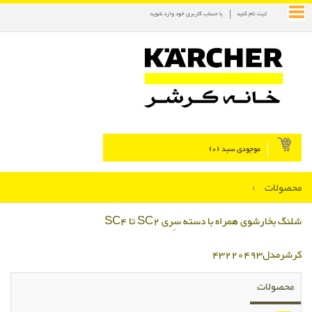
ثبت نام کنید
با حساب کاربری خود وارد شوید
موجودی سبد (
0
)
محصولات
›
شلنگ بخارشوی همراه با دسته سِری SC2 تا SC4
کرشرمدل43220493
محصولات