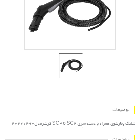
توضیحات
شلنگ بخارشوی همراه با دسته سِری SC2 تا SC4 کرشرمدل43220493
مشخصات