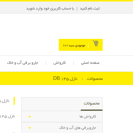
ثبت نام کنید
با حساب کاربری خود وارد شوید
موجودی سبد (
0
)
صفحه اصلی
کارواش
جارو برقی آب و خاک
محصولات
›
نازل DB 145
نازل DB 145
محصولات
نازل DB 145
کارواش ها
جاروبرقی های آب و خاک