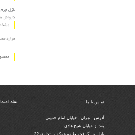
نازل جرم زدا
کارواش های سری
مشخص
موارد مصرف :
محصول
نماد اعتما
تماس با ما
آدرس : تهران . خیابان امام خمینی
بعد از خیابان شیخ هادی
بازار بزرگ فجر طبقه همکف . تجاری 22