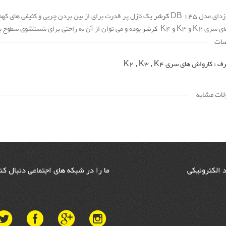
ی مدل DB 145
کرشر
یک نازل پر قدرت برای از بین بردن چربی و کثیفی های ک
 K2 و K3 و K4
کرشر
بوده و می توان از آن به راحتی برای شستشوی سطوح ب
ات
 کارواش های سری K2 , K3 , K4
ات مشابه
د الکترونیکی
ما را در شبکه های اجتماعی دنبال کن