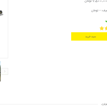
فیف: - تومان
سبد خرید
حات