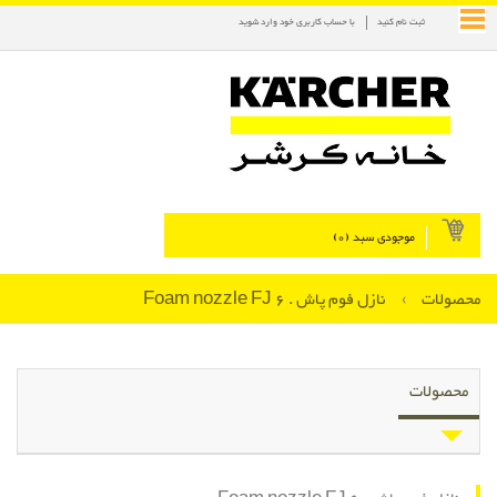
ثبت نام کنید
با حساب کاربری خود وارد شوید
موجودی سبد (
0
)
محصولات
›
نازل فوم پاش . Foam nozzle FJ 6
محصولات