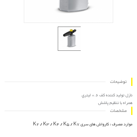
توضیحات
نازل تولید کننده کف 0.6 لیتري
همراه با تنظیم پاشش
مشخصات
موارد مصرف : کارواش های سری K2 / K3 / K4 / K5 / K7