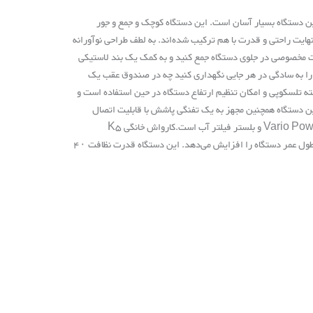
 حمل و نقل این دستگاه بسیار آسان است. این دستگاه کوچک و جمع و جور
ایی نظافت ۴۰ متر مربع در ساعت را دارد. در طراحی دستگاه واترجت خانگی k5 compact، نهایت راحتی و قدرت با هم ترکیب شده‌اند. به لطف طراحی نوآورانه
مت مخصوصی در جلوی دستگاه جمع کنید و به کمک یک بند لاستیکی
ن را به سادگی در هر جایی نگهداری کنید چه در صندوق عقب یک
 حمل دارد، مجهز به دسته تلسکوپی و امکان تنظیم ارتفاع دستگاه در حین استفاده است و
این دستگاه همچنین مجهز به یک تفنگی پاشش با قابلیت اتصال
سریع است که به راحتی به شلنگ فشار قوی ۸ متری دستگاه وصل می‌شود و دارای لنز اسپری Vario Power و بلستر فیلتر آب است.کارواش خانگی K5
compact هم مانند دیگر مدل‌های سری k مجهز به سیستم خنک کننده موتور است که قدرت و طول عمر دستگاه را افزایش می‌دهد. این دستگاه قدرت نظافت ۴۰