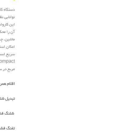
این کاروا
آن را محک
امکان است
مربع در س
اقلام همر
تبدیل شلن
شلنگ فشار ق
تفنگ فشار