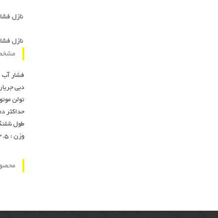
نازل فشار
نازل فشا
مشخص
فشار آب : 145 با
دبی جریان آب : 500 
تولن موتور : 100
حداکثر دمای آب و
طول شلنگ : 8
وزن : 12.5 کیلوگرم
محصول