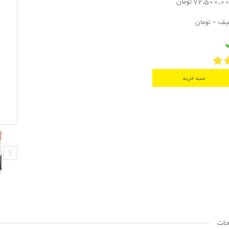
فیف: - تومان
سبد خرید
حات