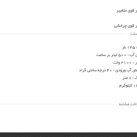
 قوی متغییر
ر قوی چرخشی
ات
ر
لیتر بر ساعت
2 وات
رودی : 40 درجه سانتی گراد
 متر
ات مشابه