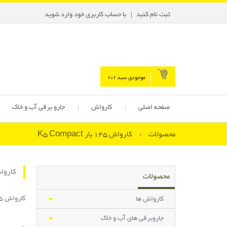
ثبت نام کنید
با حساب کاربری خود وارد شوید
موجودی سبد (
0
)
صفحه اصلی
کارواش
جارو برقی آب و خاک
محصولات
›
کارواش 145 بار K5 Compact
کارواش 145 بار t
محصولات
کارواش 145 بار K5 Compact
کارواش ها
جاروبرقی های آب و خاک